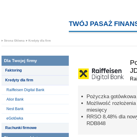
TWÓJ PASAŻ FINA
Strona Główna
Kredyty dla firm
Dla Twojej firmy
Po
J
Faktoring
Rai
Kredyty dla firm
Raiffeisen Digital Bank
Pożyczka gotówkowa 
Alior Bank
Możliwość rozłożenia
Nest Bank
miesięcy
RRSO 8,48% dla nowy
eGotówka
RDB848
Rachunki firmowe