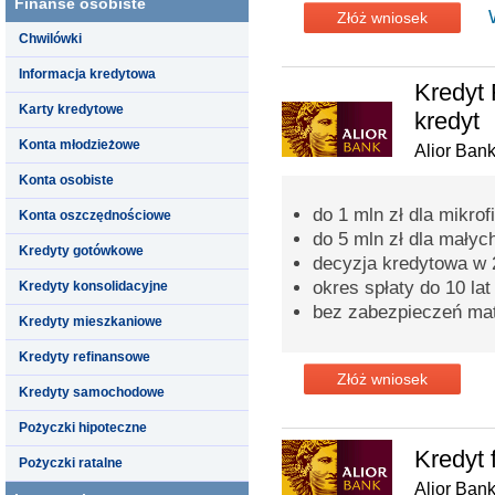
Finanse osobiste
Złóż wniosek
Chwilówki
Informacja kredytowa
Kredyt 
Karty kredytowe
kredyt
Konta młodzieżowe
Alior Ban
Konta osobiste
do 1 mln zł dla mikrof
Konta oszczędnościowe
do 5 mln zł dla małych
Kredyty gotówkowe
decyzja kredytowa w 
okres spłaty do 10 lat
Kredyty konsolidacyjne
bez zabezpieczeń mat
Kredyty mieszkaniowe
Kredyty refinansowe
Złóż wniosek
Kredyty samochodowe
Pożyczki hipoteczne
Kredyt 
Pożyczki ratalne
Alior Ban