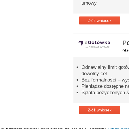
umowy
Złóż wniosek
Po
eG
Odnawialny limit gotó
dowolny cel
Bez formalności – wy
Pieniądze dostępne n
Spłata pożyczonych ś
Złóż wniosek
© Rozwiązanie dostarcza Bonnier Business Polska sp. z o.o. - organizator
Systemu Partne