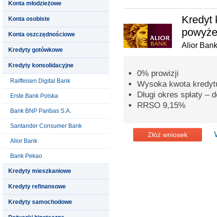
Konta młodzieżowe
Kredyt 
Konta osobiste
powyżej
Konta oszczędnościowe
Alior Ban
Kredyty gotówkowe
Kredyty konsolidacyjne
0% prowizji
Raiffeisen Digital Bank
Wysoka kwota kredytu
Długi okres spłaty – d
Erste Bank Polska
RRSO 9,15%
Bank BNP Paribas S.A.
Santander Consumer Bank
Złóż wniosek
Alior Bank
Bank Pekao
Kredyty mieszkaniowe
Kredyty refinansowe
Kredyty samochodowe