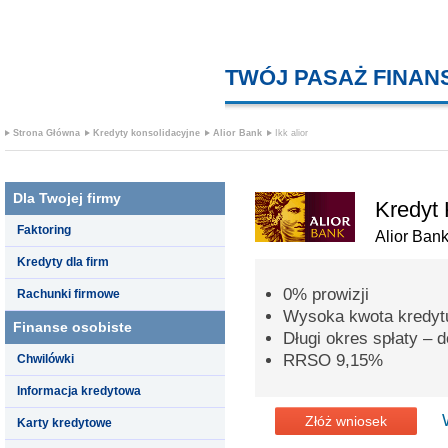
TWÓJ PASAŻ FINA
Strona Główna
Kredyty konsolidacyjne
Alior Bank
Ikk alior
Dla Twojej firmy
Kredyt 
Faktoring
Alior Ban
Kredyty dla firm
0% prowizji
Rachunki firmowe
Wysoka kwota kredytu
Finanse osobiste
Długi okres spłaty – d
RRSO 9,15%
Chwilówki
Informacja kredytowa
Złóż wniosek
Karty kredytowe