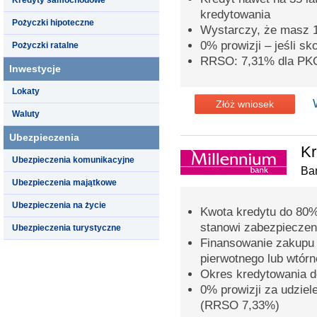
kredytowania
Pożyczki hipoteczne
Wystarczy, że masz 
0% prowizji – jeśli s
Pożyczki ratalne
RRSO: 7,31% dla PK
Inwestycje
Lokaty
Złóż wniosek
Waluty
Ubezpieczenia
Kr
Ubezpieczenia komunikacyjne
Ba
Ubezpieczenia majątkowe
Ubezpieczenia na życie
Kwota kredytu do 80%
stanowi zabezpieczen
Ubezpieczenia turystyczne
Finansowanie zakupu 
pierwotnego lub wtór
Okres kredytowania do
0% prowizji za udziel
(RRSO 7,33%)