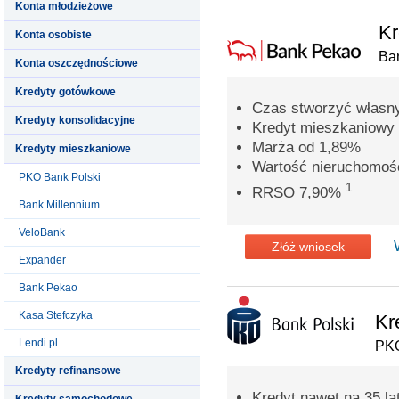
Konta młodzieżowe
Kr
Konta osobiste
Ba
Konta oszczędnościowe
Kredyty gotówkowe
Czas stworzyć własn
Kredyty konsolidacyjne
Kredyt mieszkaniowy 
Marża od 1,89%
Kredyty mieszkaniowe
Wartość nieruchomoś
PKO Bank Polski
1
RRSO 7,90%
Bank Millennium
VeloBank
Złóż wniosek
Expander
Bank Pekao
Kasa Stefczyka
Kr
Lendi.pl
PKO
Kredyty refinansowe
Kredyt nawet na 35 la
Kredyty samochodowe