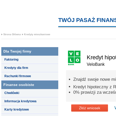
TWÓJ PASAŻ FINA
Strona Główna
Kredyty mieszkaniowe
Dla Twojej firmy
Kredyt hipo
Faktoring
VeloBank
Kredyty dla firm
Rachunki firmowe
Znajdź swoje nowe mi
Finanse osobiste
Kredyt hipoteczny z
0% prowizji za wcześn
Chwilówki
Informacja kredytowa
Złóż wniosek
Karty kredytowe