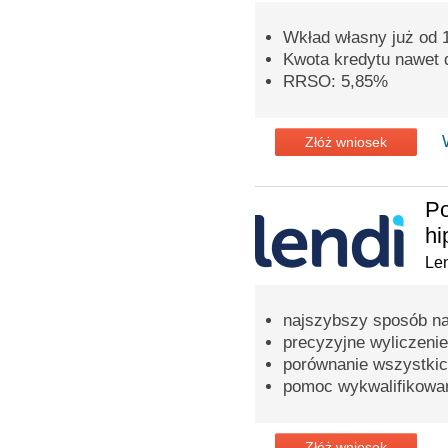
Wkład własny już od
Kwota kredytu nawet d
RRSO: 5,85%
Złóż wniosek
Po
hi
Len
najszybszy sposób na
precyzyjne wyliczenie
porównanie wszystkic
pomoc wykwalifikowa
Złóż wniosek