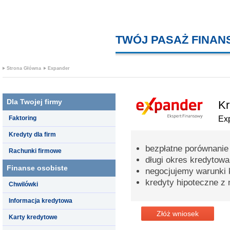
TWÓJ PASAŻ FINA
Strona Główna
Expander
Dla Twojej firmy
Kr
Faktoring
Ex
Kredyty dla firm
bezpłatne porównanie
Rachunki firmowe
długi okres kredytowa
Finanse osobiste
negocjujemy warunki 
kredyty hipoteczne z 
Chwilówki
Informacja kredytowa
Złóż wniosek
Karty kredytowe