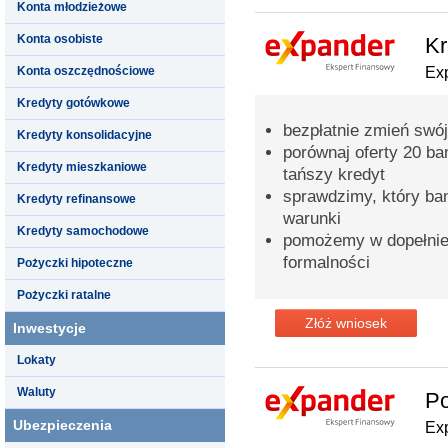
Konta młodzieżowe
Konta osobiste
Kr
Konta oszczędnościowe
Ex
Kredyty gotówkowe
bezpłatnie zmień swój
Kredyty konsolidacyjne
porównaj oferty 20 b
Kredyty mieszkaniowe
tańszy kredyt
sprawdzimy, który ba
Kredyty refinansowe
warunki
Kredyty samochodowe
pomożemy w dopełnie
formalności
Pożyczki hipoteczne
Pożyczki ratalne
Złóż wniosek
Inwestycje
Lokaty
Waluty
Po
Ubezpieczenia
Ex