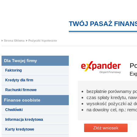
TWÓJ PASAŻ FINA
Strona Główna
Pożyczki hipoteczne
Dla Twojej firmy
Po
Faktoring
Ex
Kredyty dla firm
Rachunki firmowe
bezpłatnie porównamy p
czas spłaty kredytu, nawe
Finanse osobiste
wysokość pożyczki aż d
na dowolny cel, np.: re
Chwilówki
Informacja kredytowa
Złóż wniosek
Karty kredytowe