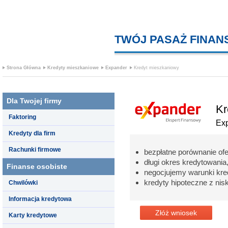
TWÓJ PASAŻ FINA
Strona Główna
Kredyty mieszkaniowe
Expander
Kredyt mieszkaniowy
Dla Twojej firmy
Kr
Faktoring
Ex
Kredyty dla firm
Rachunki firmowe
bezpłatne porównanie of
długi okres kredytowania,
Finanse osobiste
negocjujemy warunki kr
kredyty hipoteczne z nisk
Chwilówki
Informacja kredytowa
Złóż wniosek
Karty kredytowe