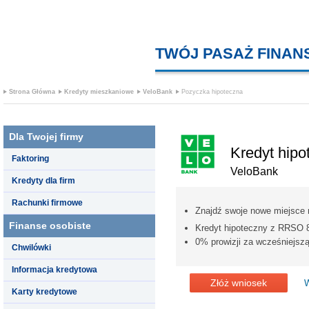
TWÓJ PASAŻ FINA
Strona Główna
Kredyty mieszkaniowe
VeloBank
Pozyczka hipoteczna
Dla Twojej firmy
Kredyt hipo
Faktoring
VeloBank
Kredyty dla firm
Rachunki firmowe
Znajdź swoje nowe miejsce 
Finanse osobiste
Kredyt hipoteczny z RRSO
0% prowizji za wcześniejszą
Chwilówki
Informacja kredytowa
Złóż wniosek
W
Karty kredytowe