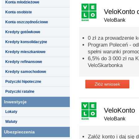
Konta młodzieżowe
VeloKonto 
Konta osobiste
VeloBank
Konta oszczędnościowe
Kredyty gotówkowe
0 zł za prowadzenie 
Kredyty konsolidacyjne
Program Poleceń - odb
spełni warunki promoc
Kredyty mieszkaniowe
6,5% do 3 000 zł na
Kredyty refinansowe
VeloSkarbonka
Kredyty samochodowe
Pożyczki hipoteczne
Złóż wniosek
Pożyczki ratalne
Inwestycje
VeloKonto
Lokaty
VeloBank
Waluty
Ubezpieczenia
Załóż konto i daj się 