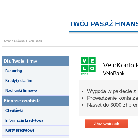
TWÓJ PASAŻ FINA
Strona Główna
VeloBank
Dla Twojej firmy
VeloKonto 
Faktoring
VeloBank
Kredyty dla firm
Rachunki firmowe
Wygoda w pakiecie z
Prowadzenie konta za
Finanse osobiste
Nawet do 3000 zł prem
Chwilówki
Informacja kredytowa
Złóż wniosek
Karty kredytowe