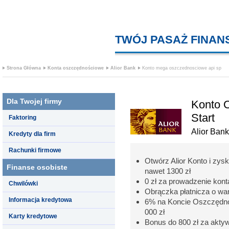
TWÓJ PASAŻ FINA
Strona Główna
Konta oszczędnościowe
Alior Bank
Konto mega oszczednosciowe api sp
Dla Twojej firmy
Konto 
Start
Faktoring
Alior Bank
Kredyty dla firm
Rachunki firmowe
Otwórz Alior Konto i zysk
Finanse osobiste
nawet 1300 zł
0 zł za prowadzenie kon
Chwilówki
Obrączka płatnicza o war
Informacja kredytowa
6% na Koncie Oszczędnoś
000 zł
Karty kredytowe
Bonus do 800 zł za aktyw