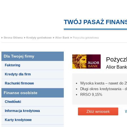
TWÓJ PASAŻ FINA
Strona Główna
Kredyty gotówkowe
Alior Bank
Pozyczka gotowkowa
Dla Twojej firmy
Pożycz
Faktoring
Alior Bank
Kredyty dla firm
Wysoka kwota – nawet do 2
Rachunki firmowe
Długi okres kredytowania - d
Finanse osobiste
RRSO 9,15%
Chwilówki
Informacja kredytowa
Złóż wniosek
W
Karty kredytowe