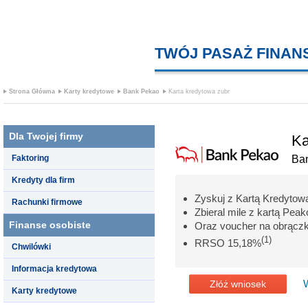
TWÓJ PASAŻ FINA
Strona Główna
Karty kredytowe
Bank Pekao
Karta kredytowa zubr
Dla Twojej firmy
Ka
Faktoring
Ba
Kredyty dla firm
Zyskuj z Kartą Kredytow
Rachunki firmowe
Zbieral mile z kartą Peak
Finanse osobiste
Oraz voucher na obrączkę
(1)
RRSO 15,18%
Chwilówki
Informacja kredytowa
Złóż wniosek
Karty kredytowe