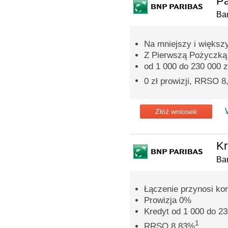
Pa
Ba
Na mniejszy i większ
Z Pierwszą Pożyczką p
od 1 000 do 230 000 z
0 zł prowizji, RRSO 
Złóż wniosek
Kr
Ba
Łączenie przynosi ko
Prowizja 0%
Kredyt od 1 000 do 23
1
RRSO 8,83%