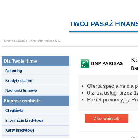
TWÓJ PASAŻ FINA
Strona Główna
Bank BNP Paribas S.A.
K
Dla Twojej firmy
Ba
Faktoring
Kredyty dla firm
Oferta specjalna dla 
Rachunki firmowe
0 zł za usługi przez 
Pakiet promocyjny Pro
Finanse osobiste
Chwilówki
Złóż wniosek
Informacja kredytowa
Karty kredytowe