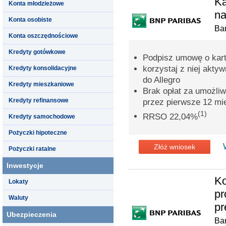
Ka
Konta młodzieżowe
na
Konta osobiste
Ba
Konta oszczędnościowe
Kredyty gotówkowe
Podpisz umowę o kar
korzystaj z niej aktyw
Kredyty konsolidacyjne
do Allegro
Kredyty mieszkaniowe
Brak opłat za umożliwi
Kredyty refinansowe
przez pierwsze 12 mi
(1)
RRSO 22,04%
Kredyty samochodowe
Pożyczki hipoteczne
Złóż wniosek
Pożyczki ratalne
Inwestycje
Ko
Lokaty
pr
Waluty
pr
Ubezpieczenia
Ba