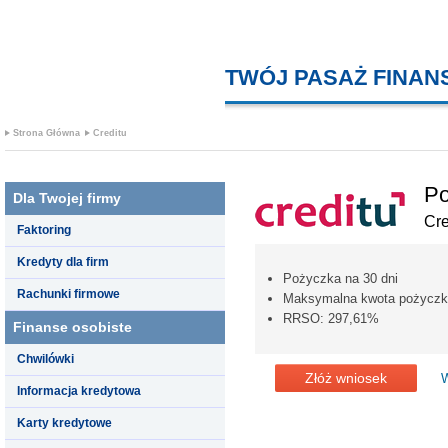
TWÓJ PASAŻ FINA
Strona Główna
Creditu
Po
Dla Twojej firmy
Cre
Faktoring
Kredyty dla firm
Pożyczka na 30 dni
Rachunki firmowe
Maksymalna kwota pożyczki 
RRSO: 297,61%
Finanse osobiste
Chwilówki
Złóż wniosek
W
Informacja kredytowa
Karty kredytowe