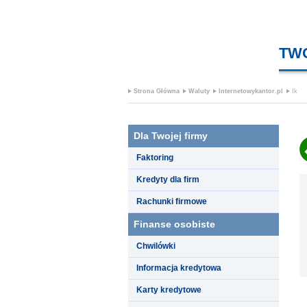
TW
Strona Główna
Waluty
Internetowykantor.pl
Ik
Dla Twojej firmy
Faktoring
Kredyty dla firm
Rachunki firmowe
Finanse osobiste
Chwilówki
Informacja kredytowa
Karty kredytowe