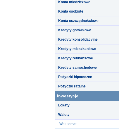
Konta młodzieżowe
Konta osobiste
Konta oszczędnościowe
Kredyty gotówkowe
Kredyty konsolidacyjne
Kredyty mieszkaniowe
Kredyty refinansowe
Kredyty samochodowe
Pożyczki hipoteczne
Pożyczki ratalne
Inwestycje
Lokaty
Waluty
Walutomat