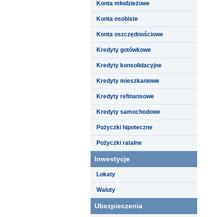
Konta młodzieżowe
Konta osobiste
Konta oszczędnościowe
Kredyty gotówkowe
Kredyty konsolidacyjne
Kredyty mieszkaniowe
Kredyty refinansowe
Kredyty samochodowe
Pożyczki hipoteczne
Pożyczki ratalne
Inwestycje
Lokaty
Waluty
Ubezpieczenia