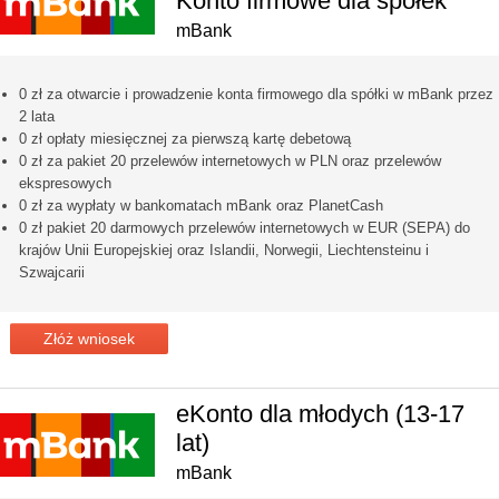
Konto firmowe dla spółek
mBank
0 zł za otwarcie i prowadzenie konta firmowego dla spółki w mBank przez
2 lata
0 zł opłaty miesięcznej za pierwszą kartę debetową
0 zł za pakiet 20 przelewów internetowych w PLN oraz przelewów
ekspresowych
0 zł za wypłaty w bankomatach mBank oraz PlanetCash
0 zł pakiet 20 darmowych przelewów internetowych w EUR (SEPA) do
krajów Unii Europejskiej oraz Islandii, Norwegii, Liechtensteinu i
Szwajcarii
Złóż wniosek
eKonto dla młodych (13-17
lat)
mBank