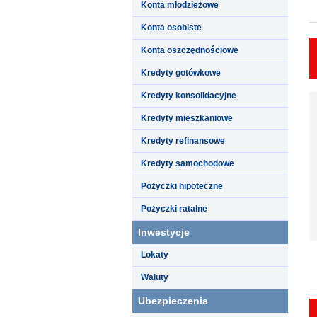
Konta młodzieżowe
Konta osobiste
Konta oszczędnościowe
Kredyty gotówkowe
Kredyty konsolidacyjne
Kredyty mieszkaniowe
Kredyty refinansowe
Kredyty samochodowe
Pożyczki hipoteczne
Pożyczki ratalne
Inwestycje
Lokaty
Waluty
Ubezpieczenia