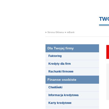
TW
Strona Główna
mBank
Dla Twojej firmy
Faktoring
Kredyty dla firm
Rachunki firmowe
Finanse osobiste
Chwilówki
Informacja kredytowa
Karty kredytowe