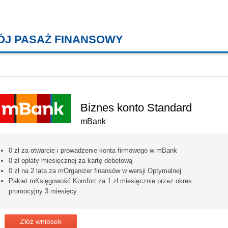
ÓJ PASAŻ FINANSOWY
KREDYTY MIESZKANIOWE, KONT
Biznes konto Standard
mBank
0 zł za otwarcie i prowadzenie konta firmowego w mBank
0 zł opłaty miesięcznej za kartę debetową
0 zł na 2 lata za mOrganizer finansów w wersji Optymalnej
Pakiet mKsięgowość Komfort za 1 zł miesięcznie przez okres
promocyjny 3 miesięcy
Złóż wniosek