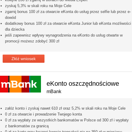
zyskaj 5,3% w skali roku na Moje Cele
zgarnij bonus 100 zł za otwarcie eKonta do usług przez selfie lub przez e-
dowód
dodatkowy bonus 100 zł za otwarcie eKonta Junior lub eKonta możliwości
dla dziecka
jeśli zapewnisz wpływy wynagrodzenia na eKonto do usług otwarte w
promocji możesz zdobyć 300 zł
Złóż wniosek
eKonto oszczędnościowe
mBank
załóż konto i zyskaj nawet 610 zł oraz 5,2% w skali roku na Moje Cele
0 zł za otwarcie i prowadzenie Twojego konta
0 zł za wypłaty ze wszystkich bankomatów w Polsce od 300 zł i wypłaty
z bankomatów za granicą
0 zł za kartę przy łącznej kwocie transakcji nią na 350 zł w miesiącu