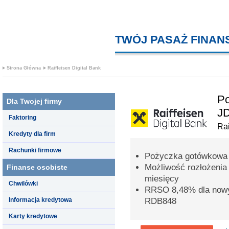
TWÓJ PASAŻ FINA
Strona Główna
Raiffeisen Digital Bank
Po
Dla Twojej firmy
J
Faktoring
Rai
Kredyty dla firm
Rachunki firmowe
Pożyczka gotówkowa 
Możliwość rozłożenia
Finanse osobiste
miesięcy
Chwilówki
RRSO 8,48% dla nowy
Informacja kredytowa
RDB848
Karty kredytowe