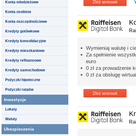
Złóż wniosek
Konta młodzieżowe
Konta osobiste
K
Konta oszczędnościowe
Rai
Kredyty gotówkowe
Kredyty konsolidacyjne
Wymieniaj walutę i ci
Kredyty mieszkaniowe
Za spełnienie wszyst
Kredyty refinansowe
euro
0 zł za prowadzenie k
Kredyty samochodowe
0 zł za obsługę wirtua
Pożyczki hipoteczne
Pożyczki ratalne
Złóż wniosek
Inwestycje
Lokaty
Kr
Waluty
Rai
Ubezpieczenia