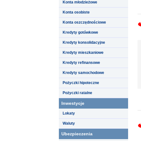
Konta młodzieżowe
Konta osobiste
Konta oszczędnościowe
Kredyty gotówkowe
Kredyty konsolidacyjne
Kredyty mieszkaniowe
Kredyty refinansowe
Kredyty samochodowe
Pożyczki hipoteczne
Pożyczki ratalne
Inwestycje
Lokaty
Waluty
Ubezpieczenia