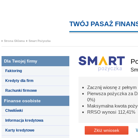
TWÓJ PASAŻ FINA
Strona Główna
Smart Pożyczka
Po
Dla Twojej firmy
Sm
Faktoring
Kredyty dla firm
Zacznij wiosnę z pełnym
Rachunki firmowe
Pierwsza pożyczka za 
0%)
Finanse osobiste
Maksymalna kwota pożyc
Chwilówki
RRSO wynosi 112,41%
Informacja kredytowa
Złóż wniosek
Karty kredytowe