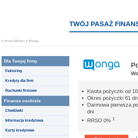
TWÓJ PASAŻ FINA
Strona Główna
Wonga
Dla Twojej firmy
Po
Faktoring
Wo
Kredyty dla firm
Rachunki firmowe
Kwota pożyczki od 100
Okres pożyczki 61 dn
Finanse osobiste
Darmowa pierwsza poż
Chwilówki
dni
1
RRSO 0%
Informacja kredytowa
Karty kredytowe