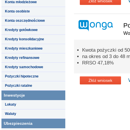
Złóż wniosek
Konta młodzieżowe
Konta osobiste
Konta oszczędnościowe
Po
Kredyty gotówkowe
Wo
Kredyty konsolidacyjne
Kredyty mieszkaniowe
Kwota pożyczki od 500
na okres od 3 do 48 m
Kredyty refinansowe
RRSO 47,18%
Kredyty samochodowe
Pożyczki hipoteczne
Złóż wniosek
Pożyczki ratalne
Inwestycje
Lokaty
Waluty
Ubezpieczenia