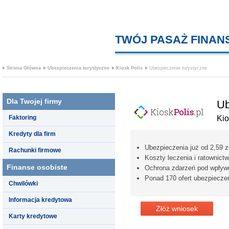
TWÓJ PASAŻ FINA
Strona Główna
Ubezpieczenia turystyczne
Kiosk Polis
Ubezpieczenie turystyczne
Dla Twojej firmy
Ub
Faktoring
Kio
Kredyty dla firm
Ubezpieczenia już od 2,59 zł
Rachunki firmowe
Koszty leczenia i ratownic
Finanse osobiste
Ochrona zdarzeń pod wpływ
Ponad 170 ofert ubezpiecze
Chwilówki
Informacja kredytowa
Złóż wniosek
Karty kredytowe