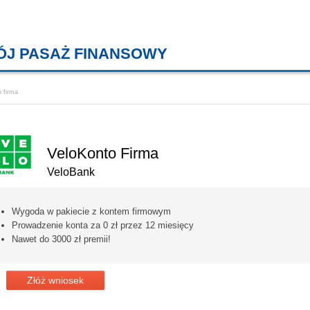
ÓJ PASAŻ FINANSOWY
KREDYTY MIESZKANIOWE, KONT
 firma
VeloKonto Firma
VeloBank
Wygoda w pakiecie z kontem firmowym
Prowadzenie konta za 0 zł przez 12 miesięcy
Nawet do 3000 zł premii!
Złóż wniosek