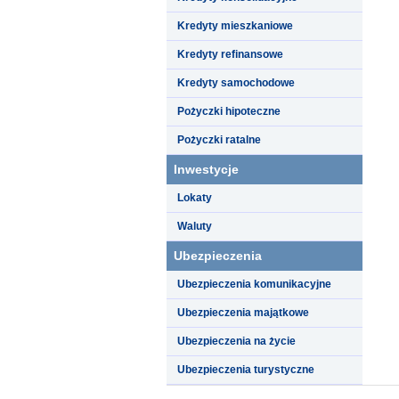
Kredyty mieszkaniowe
Kredyty refinansowe
Kredyty samochodowe
Pożyczki hipoteczne
Pożyczki ratalne
Inwestycje
Lokaty
Waluty
Ubezpieczenia
Ubezpieczenia komunikacyjne
Ubezpieczenia majątkowe
Ubezpieczenia na życie
Ubezpieczenia turystyczne