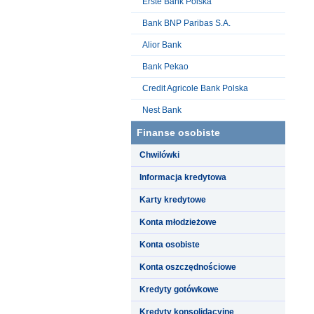
Erste Bank Polska
Bank BNP Paribas S.A.
Alior Bank
Bank Pekao
Credit Agricole Bank Polska
Nest Bank
Finanse osobiste
Chwilówki
Informacja kredytowa
Karty kredytowe
Konta młodzieżowe
Konta osobiste
Konta oszczędnościowe
Kredyty gotówkowe
Kredyty konsolidacyjne