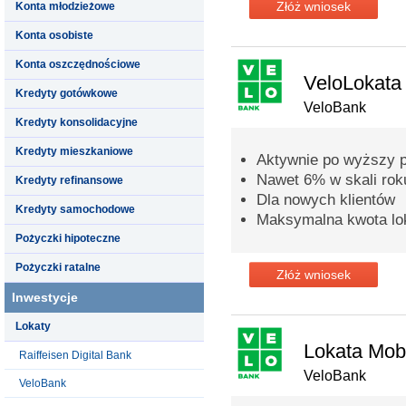
Złóż wniosek
Konta młodzieżowe
Konta osobiste
Konta oszczędnościowe
VeloLokata
Kredyty gotówkowe
VeloBank
Kredyty konsolidacyjne
Kredyty mieszkaniowe
Aktywnie po wyższy p
Nawet 6% w skali rok
Kredyty refinansowe
Dla nowych klientów
Kredyty samochodowe
Maksymalna kwota lok
Pożyczki hipoteczne
Pożyczki ratalne
Złóż wniosek
Inwestycje
Lokaty
Lokata Mob
Raiffeisen Digital Bank
VeloBank
VeloBank