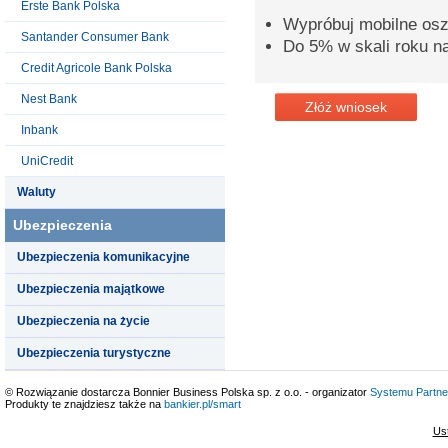
Erste Bank Polska
Wypróbuj mobilne osz
Santander Consumer Bank
Do 5% w skali roku n
Credit Agricole Bank Polska
Nest Bank
Złóż wniosek
Inbank
UniCredit
Waluty
Ubezpieczenia
Ubezpieczenia komunikacyjne
Ubezpieczenia majątkowe
Ubezpieczenia na życie
Ubezpieczenia turystyczne
© Rozwiązanie dostarcza Bonnier Business Polska sp. z o.o. - organizator
Systemu Partne
Produkty te znajdziesz także na
bankier.pl/smart
Us