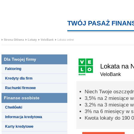
TWÓJ PASAŻ FINA
Strona Główna
Lokaty
VeloBank
Lokata online
Dla Twojej firmy
Lokata na 
Faktoring
VeloBank
Kredyty dla firm
Rachunki firmowe
Niech Twoje oszczędn
Finanse osobiste
3,5% na 2 miesiące w 
3,2% na 3 miesiące w 
Chwilówki
3% na 6 miesięcy w s
Informacja kredytowa
Kwota lokaty do 190 0
Karty kredytowe